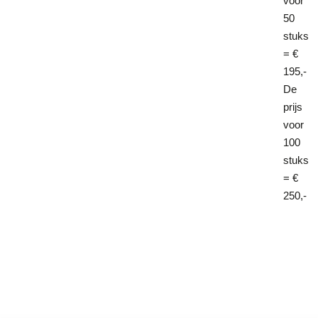
voor
50
stuks
= €
195,-
De
prijs
voor
100
stuks
= €
250,-